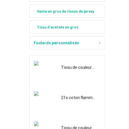
Vente en gros de tissus de jersey
Tissu d’acétate en gros
Foulards personnalisés
Tissu de couleur
unie en coton
flammé des
années 15 pour la
vente en gros
21s coton flammé
tissu de couleur
unie pour la vente
en gros
Tissu de couleur