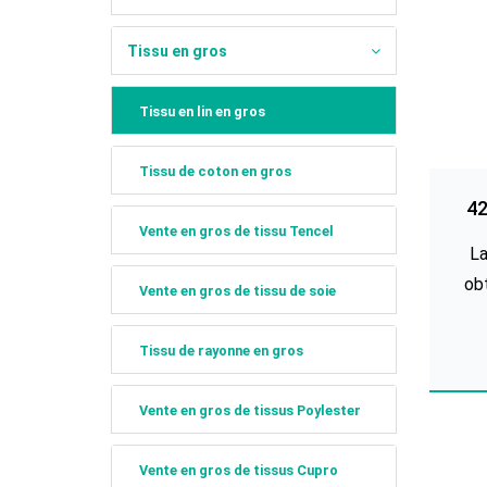
Tissu en gros
Tissu en lin en gros
Tissu de coton en gros
42
cou
Vente en gros de tissu Tencel
La
ob
Vente en gros de tissu de soie
pla
ram
Tissu de rayonne en gros
le 
kénaf. La fibre de 
Vente en gros de tissus Poylester
mél
d’au
Vente en gros de tissus Cupro