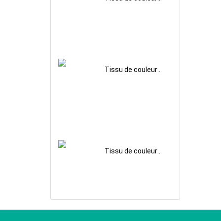
unie d’imitation
soie de satin
d’acétate pour la
vente en gros
Tissu de couleur
unie lavé au sable
de rayonne de
sergé Cupro pour
la vente en gros
Tissu de couleur
unie en jersey de
coton pour la
vente en gros