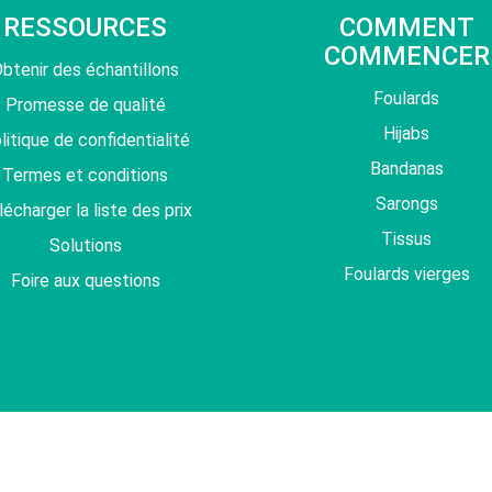
RESSOURCES
COMMENT
COMMENCER
btenir des échantillons
Foulards
Promesse de qualité
Hijabs
litique de confidentialité
Bandanas
Termes et conditions
Sarongs
lécharger la liste des prix
Tissus
Solutions
Foulards vierges
Foire aux questions
Droits d’auteur ©2023 Ohscarf Limited. Tous droits réservés.